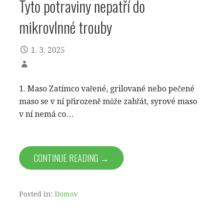
Tyto potraviny nepatří do
mikrovlnné trouby
1. 3. 2025
1. Maso Zatímco vařené, grilované nebo pečené
maso se v ní přirozeně může zahřát, syrové maso
v ní nemá co…
CONTINUE READING →
Posted in:
Domov