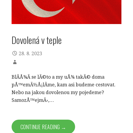
Dovolená v teple
28. 8. 2023
BlÃ­Å¾Ã­ se lÃ©to a my uÅ¾ takÃ© doma
pÅ™emÃ½Å¡lÃ­me, kam asi budeme cestovat.
Nebo na jakou dovolenou my pojedeme?
SamozÅ™ejmÄ›,…
CONTINUE READING →