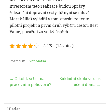
Investorem této realizace budou Správy
železniční dopravní cesty. Již nyní se mluvčí
Marek Illiaš vyjádřil v tom smyslu, že tento
pilotní projekt a první druh výběru cestou Best
Value, považují za velký úspěch.
4.2/5 - (14 votes)
Posted in:
Ekonomika
Navigace
← O kolik si říct na
Základní škola versus
pracovním pohovoru?
učení doma →
pro
příspěvek
VYHLEDÁVÁNÍ