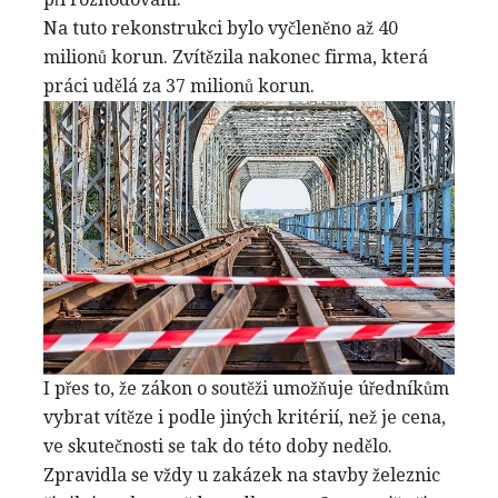
Na tuto rekonstrukci bylo vyčleněno až 40
milionů korun. Zvítězila nakonec firma, která
práci udělá za 37 milionů korun.
I přes to, že zákon o soutěži umožňuje úředníkům
vybrat vítěze i podle jiných kritérií, než je cena,
ve skutečnosti se tak do této doby nedělo.
Zpravidla se vždy u zakázek na stavby železnic