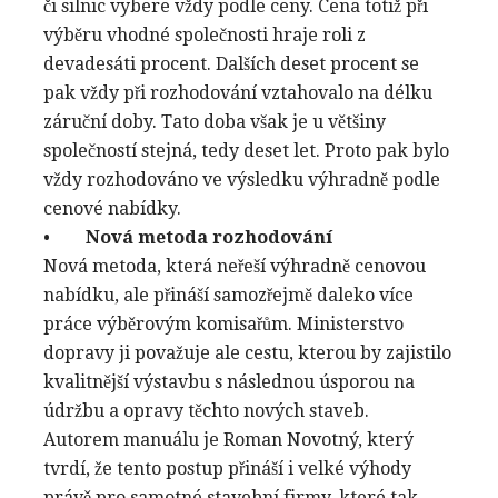
či silnic vybere vždy podle ceny. Cena totiž při
výběru vhodné společnosti hraje roli z
devadesáti procent. Dalších deset procent se
pak vždy při rozhodování vztahovalo na délku
záruční doby. Tato doba však je u většiny
společností stejná, tedy deset let. Proto pak bylo
vždy rozhodováno ve výsledku výhradně podle
cenové nabídky.
•
Nová metoda rozhodování
Nová metoda, která neřeší výhradně cenovou
nabídku, ale přináší samozřejmě daleko více
práce výběrovým komisařům. Ministerstvo
dopravy ji považuje ale cestu, kterou by zajistilo
kvalitnější výstavbu s následnou úsporou na
údržbu a opravy těchto nových staveb.
Autorem manuálu je Roman Novotný, který
tvrdí, že tento postup přináší i velké výhody
právě pro samotné stavební firmy, které tak