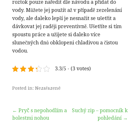
roztok pouze naředit dle návodu a přidat do
vody. Můžete jej použít až v případě zezelenání
vody, ale daleko lepší je nesnažit se ušetřit a
dávkovat jej raději preventivně. Ušetříte si tím
spoustu práce a užijete si daleko více
slunečných dnů obklopeni chladivou a čistou
vodou.
3.3/5 - (3 votes)
Posted in: Nezařazené
Navigace
← Pryč s nepohodlím a
Suchý zip – pomocník k
bolestmi nohou
pohledání →
pro
příspěvek