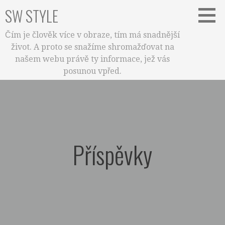
Skip
SW STYLE
to
content
Čím je člověk více v obraze, tím má snadnější
život. A proto se snažíme shromažďovat na
našem webu právě ty informace, jež vás
posunou vpřed.
Příspěvky