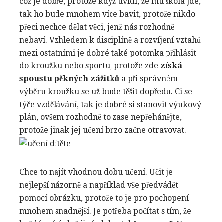
což je dobře, protože když uvidí, že mu škola jde,
tak ho bude mnohem více bavit, protože nikdo
přeci nechce dělat věci, jenž nás rozhodně
nebaví. Vzhledem k disciplíně a rozvíjení vztahů
mezi ostatními je dobré také potomka přihlásit
do kroužku nebo sportu, protože zde
získá
spoustu pěkných zážitků
a při správném
výběru kroužku se už bude těšit dopředu. Ci se
týče vzdělávání, tak je dobré si stanovit výukový
plán, ovšem rozhodně to zase nepřehánějte,
protože jinak jej učení brzo začne otravovat.
Chce to najít vhodnou dobu učení. Učit je
nejlepší názorně a například vše předvádět
pomocí obrázku, protože to je pro pochopení
mnohem snadnější. Je potřeba počítat s tím, že