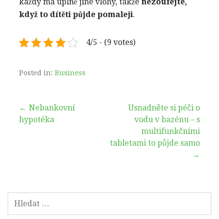
každý má úplně jiné vlohy, takže
nezoufejte,
když to dítěti půjde pomaleji
.
4/5 - (9 votes)
Posted in:
Business
Navigace
← Nebankovní
Usnadněte si péči o
hypotéka
vodu v bazénu – s
pro
multifunkčními
tabletami to půjde samo
příspěvek
→
VYHLEDÁVÁNÍ