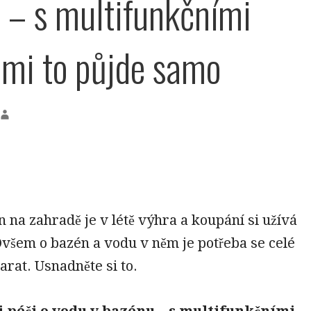
 – s multifunkčními
ami to půjde samo
n na zahradě je v létě výhra a koupání si užívá
Ovšem o bazén a vodu v něm je potřeba se celé
tarat. Usnadněte si to.
i péči o vodu v bazénu – s multifunkčními