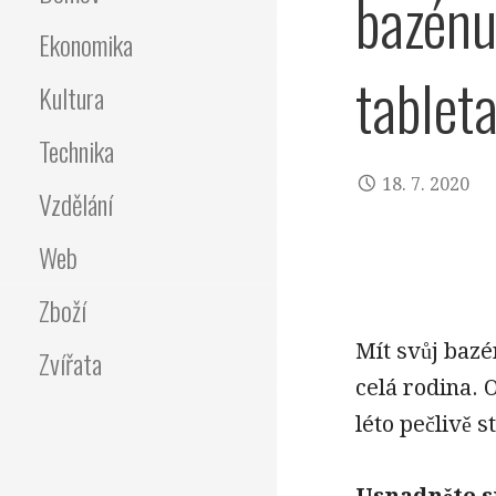
bazénu
Ekonomika
tablet
Kultura
Technika
18. 7. 2020
Vzdělání
Web
Zboží
Mít svůj bazé
Zvířata
celá rodina. 
léto pečlivě s
Usnadněte s