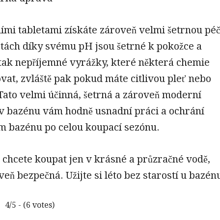
ími tabletami získáte zároveň velmi šetrnou péč
etách díky svému pH jsou šetrné k pokožce a
tak nepříjemné vyrážky, které některá chemie
at, zvláště pak pokud máte citlivou pleť nebo
. Tato velmi účinná, šetrná a zároveň moderní
v bazénu vám hodně usnadní práci a ochrání
m bazénu po celou koupací sezónu.
é chcete koupat jen v krásné a průzračné vodě,
veň bezpečná. Užijte si léto bez starostí u bazén
4/5 - (6 votes)