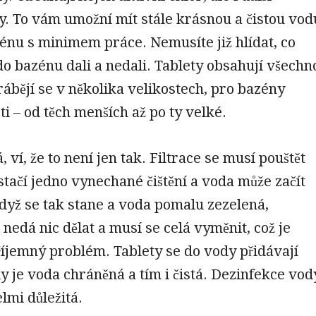
ky. To vám umožní mít stále krásnou a čistou vod
nu s minimem práce. Nemusíte již hlídat, co
do bazénu dali a nedali. Tablety obsahují všechn
ábějí se v několika velikostech, pro bazény
ti – od těch menších až po ty velké.
ví, že to není jen tak. Filtrace se musí pouštět
stačí jedno vynechané čištění a voda může začít
Když se tak stane a voda pomalu zezelená,
 nedá nic dělat a musí se celá vyměnit, což je
íjemný problém. Tablety se do vody přidávají
y je voda chráněná a tím i čistá. Dezinfekce vod
lmi důležitá.