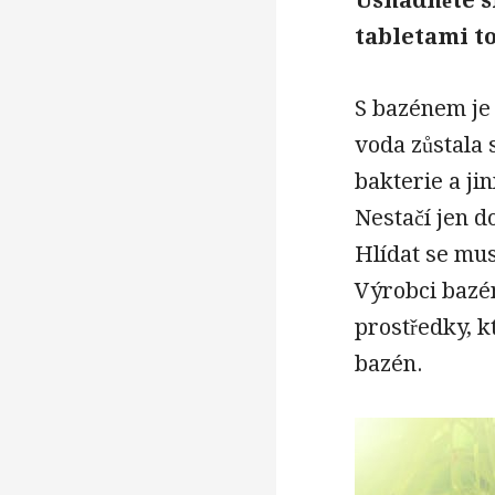
tabletami t
S bazénem je
voda zůstala s
bakterie a jin
Nestačí jen d
Hlídat se mus
Výrobci bazé
prostředky, k
bazén.