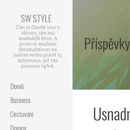
Skip
to
SW STYLE
content
Čím je člověk více v
obraze, tím má
Příspěvky
snadnější život. A
proto se snažíme
shromažďovat na
našem webu právě ty
informace, jež vás
posunou vpřed.
Domů
Business
Usnadn
Cestování
Domov