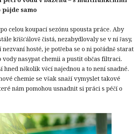
o půjde samo
 po celou koupací sezónu spousta práce. Aby
tále křišťálově čistá, nezabydlovaly se v ní řasy,
í nezvaní hosté, je potřeba se o ni pořádně starat
o vody nasypat chemii a pustit občas filtraci.
í hned několik věcí najednou a to není snadné.
nové chemie se však snaží vymyslet takové
teré nám pomohou usnadnit si práci s péčí o