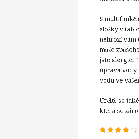
S multifunkčn
složky v tabl
nehrozí vám 
může způsobov
jste alergici
úprava vody 
vodu ve vaše
Určitě se tak
která se záro