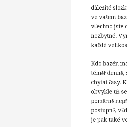
důležité slož
ve vašem bazé
všechno jste 
nezbytné. Vyr
každé velikos
Kdo bazén má, 
téměř denně, 
chytat řasy. 
obvykle už se
poměrně nepř
postupně, vžd
je pak také ve