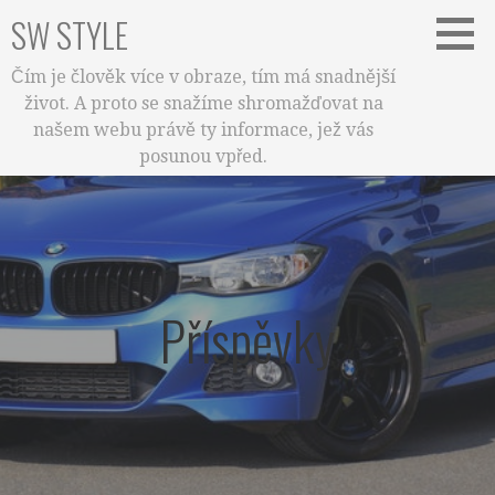
Skip
SW STYLE
to
content
Čím je člověk více v obraze, tím má snadnější
život. A proto se snažíme shromažďovat na
našem webu právě ty informace, jež vás
posunou vpřed.
Příspěvky