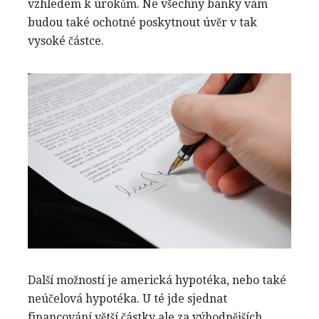
vzhledem k úrokům. Ne všechny banky vám
budou také ochotné poskytnout úvěr v tak
vysoké částce.
Další možností je americká hypotéka, nebo také
neúčelová hypotéka. U té jde sjednat
financování větší částky ale za výhodnějších