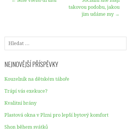
Navigace
← Nitě všeho druhu
Sociální sítě mají
takovou podobu, jakou
pro
jim udáme my →
příspěvek
VYHLEDÁVÁNÍ
NEJNOVĚJŠÍ PŘÍSPĚVKY
Kouzelník na dětském táboře
Trápí vás exekuce?
Kvalitní brány
Plastová okna v Plzni pro lepší bytový komfort
Shon během svátků