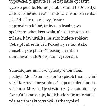
vypovědět, připravte se, že zaplatíte opravdu
vysoké penále. Nutné je také zmínit to, že i když
auto vlastně není vaše, některá vlastnická rizika
již přebíráte na sebe vy. Je sice
nepravděpodobné, že by ona leasingová
společnost zbankrotovala, ale stát se to může,
zvláště, když uvážíte, že auto budete splácet
třeba pět až sedm let. Pokud by se tak stalo,
museli byste předmět leasingu vrátit a
domlouvat si složitě způsob vyrovnání.
Samozřejmě, má i své výhody, o tom není
pochyb. Ale někomu se tento způsob financování
vozidla zrovna nezamlouvá, a proto hledá jinou
variantu.
Možností je si vzít běžný spotřebitelský
úvěr. Otázkou ale je, kolik bude vaše auto stát a
zda se vám takto vysoká částka vyplatí