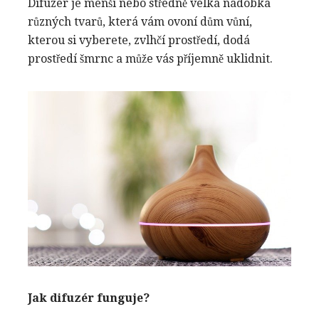
Difuzér je menší nebo středně velká nádobka
různých tvarů, která vám ovoní dům vůní,
kterou si vyberete, zvlhčí prostředí, dodá
prostředí šmrnc a může vás příjemně uklidnit.
Jak difuzér funguje?