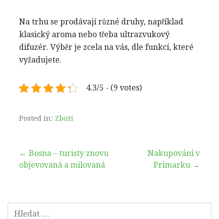
Na trhu se prodávají různé druhy, například
klasický aroma nebo třeba ultrazvukový
difuzér. Výběr je zcela na vás, dle funkcí, které
vyžadujete.
4.3/5 - (9 votes)
Posted in:
Zboží
Navigace
← Bosna – turisty znovu
Nakupování v
objevovaná a milovaná
Primarku →
pro
příspěvek
VYHLEDÁVÁNÍ