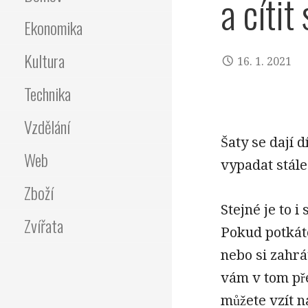
a cítit
Ekonomika
Kultura
16. 1. 2021
Technika
Vzdělání
Šaty se dají 
Web
vypadat stále
Zboží
Stejné je to 
Zvířata
Pokud potkáte
nebo si zahrát
vám v tom pře
můžete vzít n