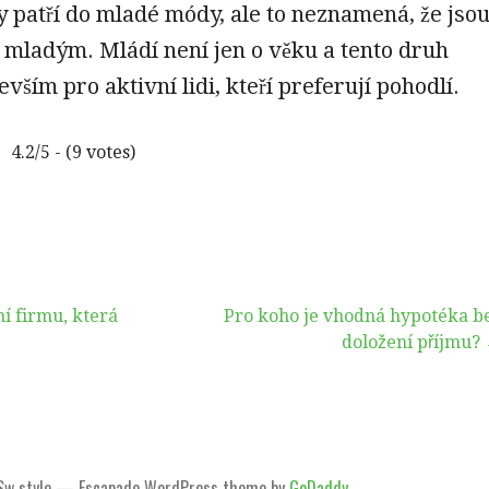
y patří do mladé módy, ale to neznamená, že jso
 mladým. Mládí není jen o věku a tento druh
vším pro aktivní lidi, kteří preferují pohodlí.
4.2/5 - (9 votes)
í firmu, která
Pro koho je vhodná hypotéka b
doložení příjmu?
Sw style — Escapade WordPress theme by
GoDaddy