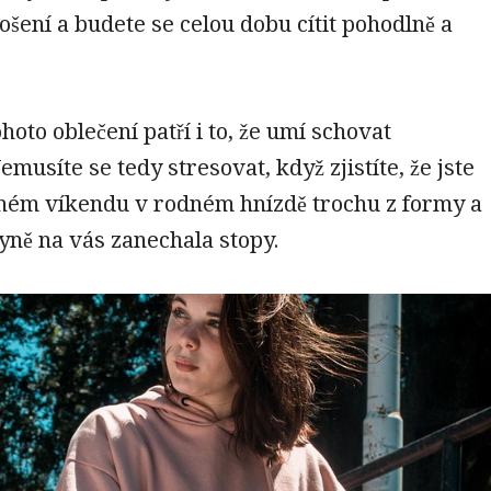
šení a budete se celou dobu cítit pohodlně a
oto oblečení patří i to, že umí schovat
musíte se tedy stresovat, když zjistíte, že jste
ném víkendu v rodném hnízdě trochu z formy a
yně na vás zanechala stopy.