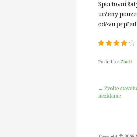
Sportovní šat
určeny pouze
oděvu je přede
Posted in:
Zboží
Navigace
← Zvolte stavebn
nezklame
pro
příspěvek
Copyright © 2026 