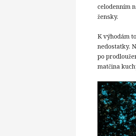
celodenním no
žensky.
K výhodám toh
nedostatky. Ne
po prodlouže
matčina kuch