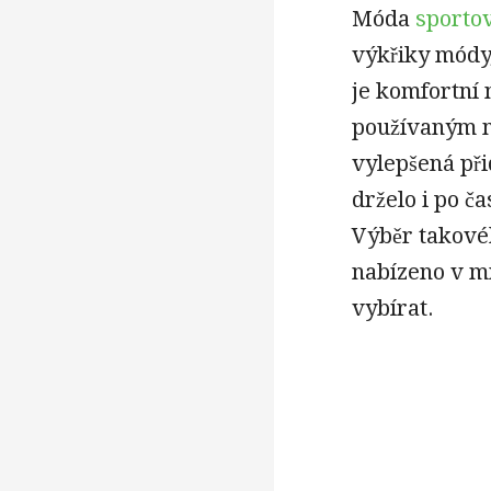
Móda
sporto
výkřiky módy,
je komfortní 
používaným m
vylepšená při
drželo i po č
Výběr takovéh
nabízeno v mn
vybírat.