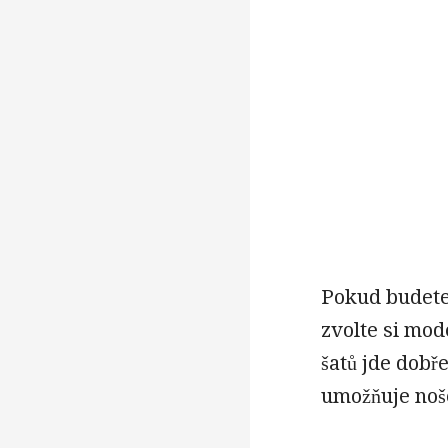
Pokud budete 
zvolte si mod
šatů jde dobř
umožňuje noše