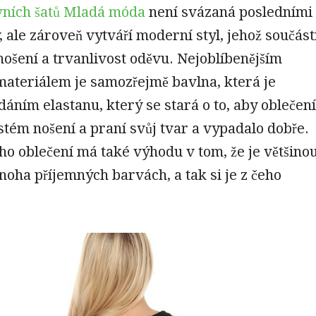
vních šatů Mladá móda
není svázaná posledními
 ale zároveň vytváří moderní styl, jehož součást
nošení a trvanlivost oděvu. Nejoblíbenějším
ateriálem je samozřejmě bavlna, která je
dáním elastanu, který se stará o to, aby oblečení
astém nošení a praní svůj tvar a vypadalo dobře.
o oblečení má také výhodu v tom, že je většino
oha příjemných barvách, a tak si je z čeho