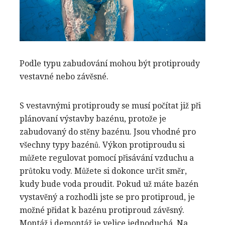
Podle typu zabudování mohou být protiproudy
vestavné nebo závěsné.
S vestavnými protiproudy se musí počítat již při
plánovaní výstavby bazénu, protože je
zabudovaný do stěny bazénu. Jsou vhodné pro
všechny typy bazénů. Výkon protiproudu si
můžete regulovat pomocí přisávání vzduchu a
průtoku vody. Můžete si dokonce určit směr,
kudy bude voda proudit.
Pokud už máte bazén
vystavěný a rozhodli jste se pro protiproud, je
možné přidat k bazénu protiproud závěsný.
Montáž i demontáž je velice jednoduchá. Na