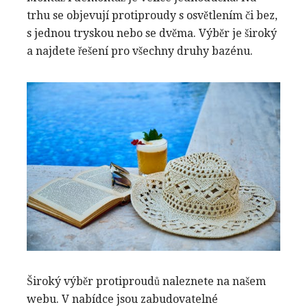
trhu se objevují protiproudy s osvětlením či bez,
s jednou tryskou nebo se dvěma. Výběr je široký
a najdete řešení pro všechny druhy bazénu.
Široký výběr protiproudů naleznete na našem
webu. V nabídce jsou zabudovatelné