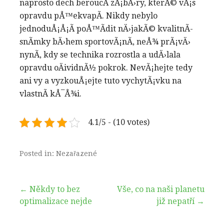
naprosto dech beroucÃ­ zÃ¡bÄ›ry, kterÃ© vÃ¡s
opravdu pÅ™ekvapÃ­. Nikdy nebylo
jednoduÅ¡Å¡Ã­ poÅ™Ã­dit nÄ›jakÃ© kvalitnÃ­
snÃ­mky bÄ›hem sportovÃ¡nÃ­, neÅ¾ prÃ¡vÄ›
nynÃ­, kdy se technika rozrostla a udÄ›lala
opravdu oÄividnÃ½ pokrok. NevÃ¡hejte tedy
ani vy a vyzkouÅ¡ejte tuto vychytÃ¡vku na
vlastnÃ­ kÅ¯Å¾i.
4.1/5 - (10 votes)
Posted in: Nezařazené
Navigace
← Někdy to bez
Vše, co na naši planetu
optimalizace nejde
již nepatří →
pro