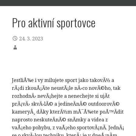
Pro aktivní sportovce
24. 3. 2023
JestliÅ¾e i vy milujete sport jako takovÃ½ a
rÃ¡di zkouÅ¡Ã­te neustÃ¡le nÄ›co novÃ©ho, tak
rozhodnÄ› nevÃ¡hejte a nenechejte si ujÃ­t
prÃ¡vÄ› skvÄ›lÃ© a jedineÄnÃ©
outdoorovÃ©
kamery
Â¸ dÃ­ky kterÃ½m mÅ¯Å¾ete poÅ™Ã­dit
naprosto neskuteÄnÃ© snÃ­mky a videa z
vaÅ¡eho pohybu, z vaÅ¡eho sportovÃ¡nÃ­. JednÃ¡
se o skvÄ›lou techniku, kterÃ¡ je v dneÅ¡nÃ­m