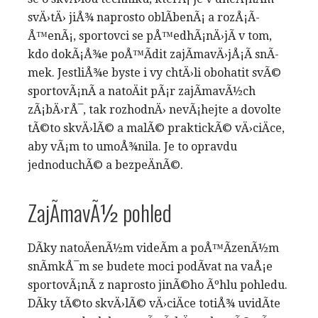
svÄ›tÄ› jiÅ¾ naprosto oblÃ­benÃ¡ a rozÅ¡Ã­
Å™enÃ¡, sportovci se pÅ™edhÃ¡nÄ›jÃ­ v tom,
kdo dokÃ¡Å¾e poÅ™Ã­dit zajÃ­mavÄ›jÅ¡Ã­ snÃ­
mek. JestliÅ¾e byste i vy chtÄ›li obohatit svÃ©
sportovÃ¡nÃ­ a natoÄit pÃ¡r zajÃ­mavÃ½ch
zÃ¡bÄ›rÅ¯, tak rozhodnÄ› nevÃ¡hejte a dovolte
tÃ©to skvÄ›lÃ© a malÃ© praktickÃ© vÄ›ciÄce,
aby vÃ¡m to umoÅ¾nila. Je to opravdu
jednoduchÃ© a bezpeÄnÃ©.
ZajÃ­mavÃ½ pohled
DÃ­ky natoÄenÃ½m videÃ­m a poÅ™Ã­zenÃ½m
snÃ­mkÅ¯m se budete moci podÃ­vat na vaÅ¡e
sportovÃ¡nÃ­ z naprosto jinÃ©ho Ãºhlu pohledu.
DÃ­ky tÃ©to skvÄ›lÃ© vÄ›ciÄce totiÅ¾ uvidÃ­te