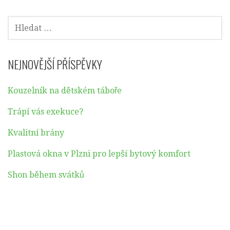
příspěvek
VYHLEDÁVÁNÍ
NEJNOVĚJŠÍ PŘÍSPĚVKY
Kouzelník na dětském táboře
Trápí vás exekuce?
Kvalitní brány
Plastová okna v Plzni pro lepší bytový komfort
Shon během svátků