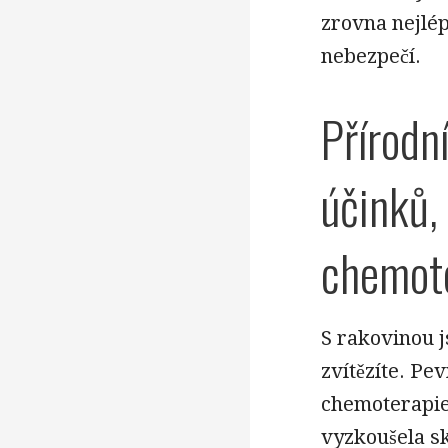
zrovna nejlép
nebezpečí.
Přírodn
účinků,
chemote
S rakovinou js
zvítězíte. Pev
chemoterapie,
vyzkoušela sk