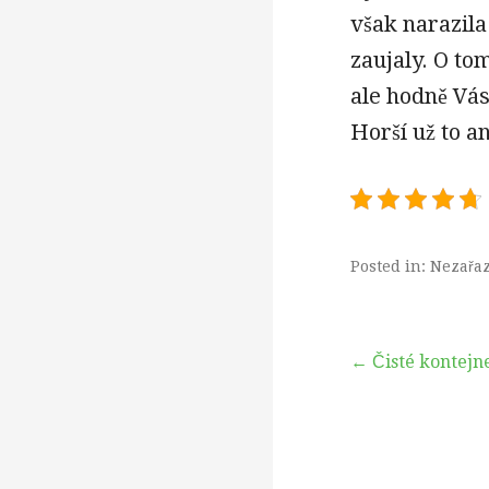
však narazil
zaujaly. O tom
ale hodně Vás
Horší už to a
Posted in: Nezařa
Navigace
← Čisté kontejn
pro