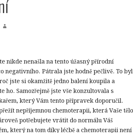
ní
e nikde nenašla na tento úžasný přírodní
o negativního. Pátrala jste hodně pečlivě. To byl
roč jste si okamžitě jedno balení koupila a
te ho. Samozřejmě jste vše konzultovala s
ékařem, který Vám tento přípravek doporučil.
ežít nepříjemnou chemoterapii, která Vaše těl
roveň potřebujete vrátit do normálu Váš
ém, který na tom díky léčbě a chemoterapii není