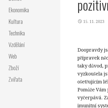
pozitiv
Ekonomika
Kultura
15. 11. 2023
Technika
Vzdělání
Doopravdy jst
Web
přípravek něc
taky důvod, p
Zboží
vyzkoušela js
Zvířata
ošetřujícím l
Pomůže Vám př
vyčerpává. Zá
imunitní syst