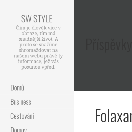
Skip
to
SW STYLE
content
Čím je člověk více v
obraze, tím má
Příspěvky
snadnější život. A
proto se snažíme
shromažďovat na
našem webu právě ty
informace, jež vás
posunou vpřed.
Domů
Business
Folaxa
Cestování
Domov