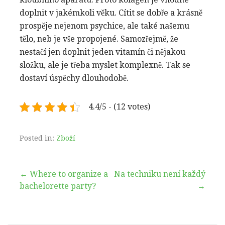
doplnit v jakémkoli věku.
Cítit se dobře a krásně
prospěje nejenom psychice, ale také našemu
tělo, neb je vše propojené. Samozřejmě, že
nestačí jen doplnit jeden vitamín či nějakou
složku, ale je třeba myslet komplexně. Tak se
dostaví úspěchy dlouhodobě.
4.4/5 - (12 votes)
Posted in:
Zboží
Navigace
← Where to organize a
Na techniku není každý
bachelorette party?
→
pro
příspěvek