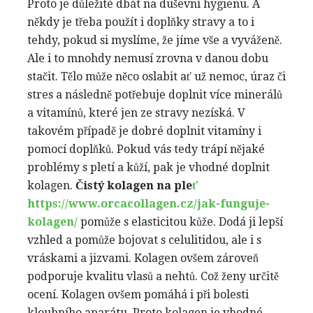
Proto je důležité dbát na duševní hygienu. A
někdy je třeba použít i doplňky stravy a to i
tehdy, pokud si myslíme, že jíme vše a vyváženě.
Ale i to mnohdy nemusí zrovna v danou dobu
stačit. Tělo může něco oslabit ať už nemoc, úraz či
stres a následně potřebuje doplnit více minerálů
a vitamínů, které jen ze stravy nezíská. V
takovém případě je dobré doplnit vitamíny i
pomocí doplňků. Pokud vás tedy trápí nějaké
problémy s pletí a kůží, pak je vhodné doplnit
kolagen.
Čistý kolagen na ple
ť
https://www.orcacollagen.cz/jak-funguje-
kolagen/
pomůže s elasticitou kůže. Dodá ji lepší
vzhled a pomůže bojovat s celulitidou, ale i s
vráskami a jizvami. Kolagen ovšem zároveň
podporuje kvalitu vlasů a nehtů. Což ženy určitě
ocení. Kolagen ovšem pomáhá i při bolesti
kloubního aparátu. Proto kolagen je vhodné