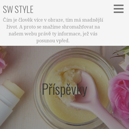
Skip
SW STYLE
to
content
Čím je člověk více v obraze, tím má snadnější
život. A proto se snažíme shromažďovat na
našem webu právě ty informace, jež vás
posunou vpřed.
Příspěvky